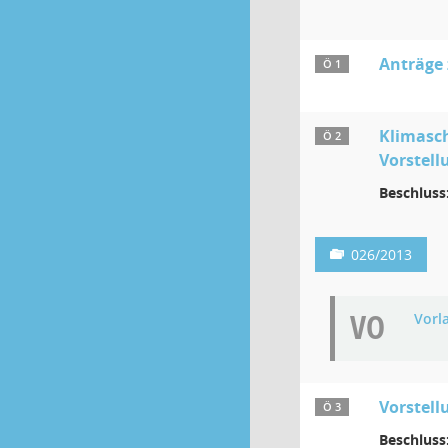
Anträge
Ö 1
Klimasc
Ö 2
Vorstell
Beschluss
026/2013
VO
Vorl
Vorstel
Ö 3
Beschluss