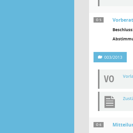
Vorbera
Ö 5
Beschluss
Abstimmu
003/2013
VO
Vorl
Zust
Mitteilu
Ö 6