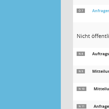
Anfragen
Ö 7
Nicht öffentli
Auftrag
N 8
Mitteilu
N 9
Mitteil
N 10
Anfrage
N 11