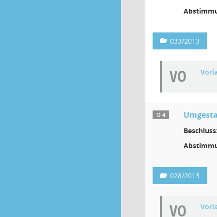
Abstimmu
033/2013
VO
Vorl
Umgesta
Ö 4
Beschluss
Abstimmu
028/2013
VO
Vorl