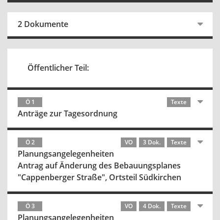
2 Dokumente
Öffentlicher Teil:
Ö 1
Texte
Anträge zur Tagesordnung
Ö 2
VO
3 Dok.
Texte
Planungsangelegenheiten
Antrag auf Änderung des Bebauungsplanes
"Cappenberger Straße", Ortsteil Südkirchen
Ö 3
VO
4 Dok.
Texte
Planungsangelegenheiten