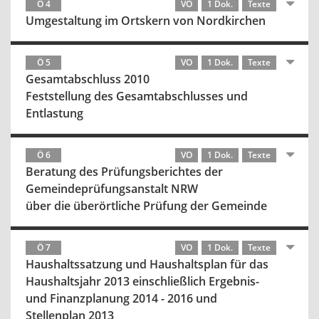
Ö 4
VO
1 Dok.
Texte
Umgestaltung im Ortskern von Nordkirchen
Ö 5
VO
1 Dok.
Texte
Gesamtabschluss 2010
Feststellung des Gesamtabschlusses und
Entlastung
Ö 6
VO
1 Dok.
Texte
Beratung des Prüfungsberichtes der
Gemeindeprüfungsanstalt NRW
über die überörtliche Prüfung der Gemeinde
Ö 7
VO
1 Dok.
Texte
Haushaltssatzung und Haushaltsplan für das
Haushaltsjahr 2013 einschließlich Ergebnis-
und Finanzplanung 2014 - 2016 und
Stellenplan 2013