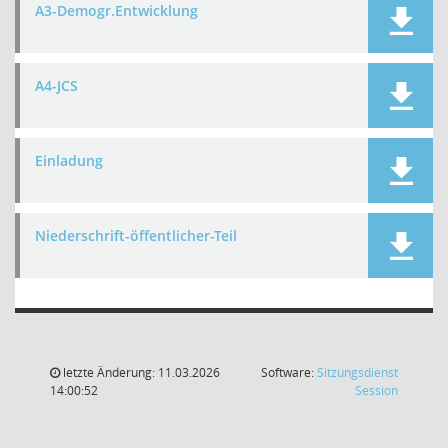
A3-Demogr.Entwicklung
A4-JCS
Einladung
Niederschrift-öffentlicher-Teil
letzte Änderung: 11.03.2026
Software:
Sitzungsdienst
(Wird in
14:00:52
Session