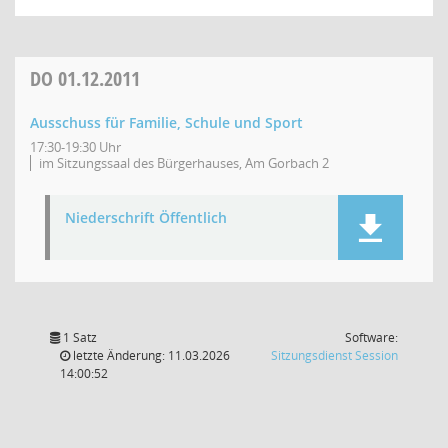
DO
01.12.2011
Ausschuss für Familie, Schule und Sport
17:30-19:30 Uhr
im Sitzungssaal des Bürgerhauses, Am Gorbach 2
Niederschrift Öffentlich
1 Satz
Software:
(Wird in
letzte Änderung: 11.03.2026
Sitzungsdienst
Session
14:00:52