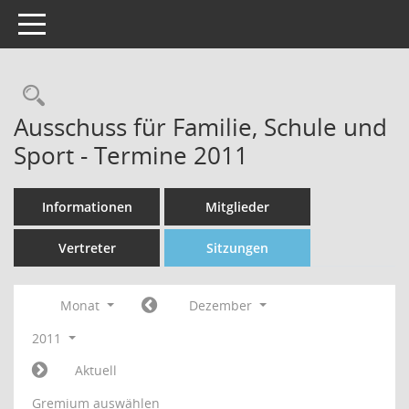
Toggle navigation
Rechercheauswahl
Ausschuss für Familie, Schule und
Sport - Termine 2011
Informationen
Mitglieder
Vertreter
Sitzungen
Monat
Dezember
2011
Aktuell
Gremium auswählen