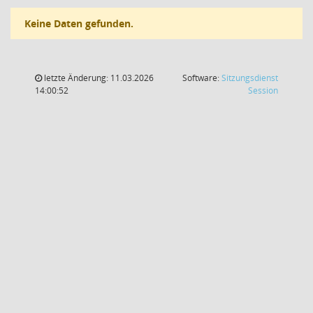
Keine Daten gefunden.
letzte Änderung: 11.03.2026
Software:
Sitzungsdienst
(Wird in
14:00:52
Session