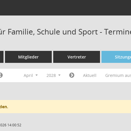
ür Familie, Schule und Sport - Termi
Mitglieder
Vertreter
Sitzung
April
2028
Aktuell
Gremium au
den.
2026 14:00:52