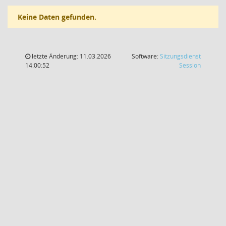
Keine Daten gefunden.
letzte Änderung: 11.03.2026
Software:
Sitzungsdienst
(Wird in
14:00:52
Session