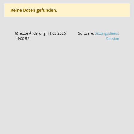
Keine Daten gefunden.
letzte Änderung: 11.03.2026
Software:
Sitzungsdienst
(Wird in
14:00:52
Session