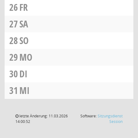
26
FR
27
SA
28
SO
29
MO
30
DI
31
MI
letzte Änderung: 11.03.2026
Software:
Sitzungsdienst
(Wird in
14:00:52
Session