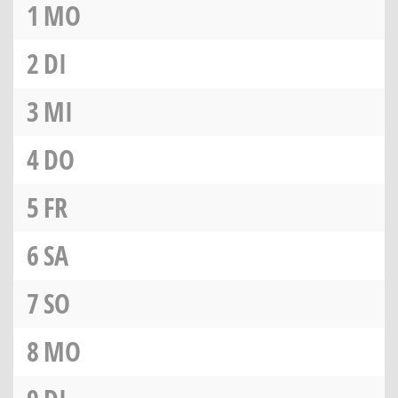
1
MO
2
DI
3
MI
4
DO
5
FR
6
SA
7
SO
8
MO