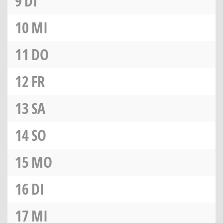
9
DI
10
MI
11
DO
12
FR
13
SA
14
SO
15
MO
16
DI
17
MI