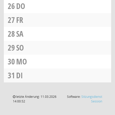
26
DO
27
FR
28
SA
29
SO
30
MO
31
DI
letzte Änderung: 11.03.2026
Software:
Sitzungsdienst
(Wird in
14:00:52
Session