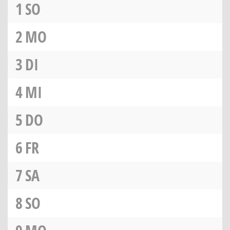
1
SO
2
MO
3
DI
4
MI
5
DO
6
FR
7
SA
8
SO