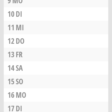
9
MO
10
DI
11
MI
12
DO
13
FR
14
SA
15
SO
16
MO
17
DI