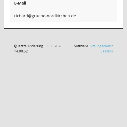
E-Mail
dra
letzte Änderung: 11.03.2026
Software:
Sitzungsdienst
(Wird in
14:00:52
Session