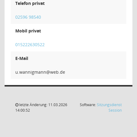
Telefon privat
02596 98540
Mobil privat
015222630522
E-Mail
nnamgi
letzte Änderung: 11.03.2026
Software:
Sitzungsdienst
(Wird in
14:00:52
Session