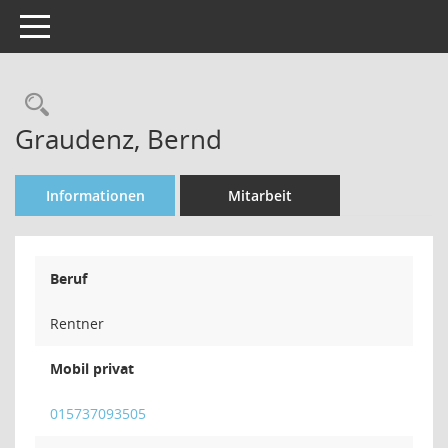
Toggle navigation
Rechercheauswahl
Graudenz, Bernd
Informationen
Mitarbeit
Beruf
Rentner
Mobil privat
015737093505