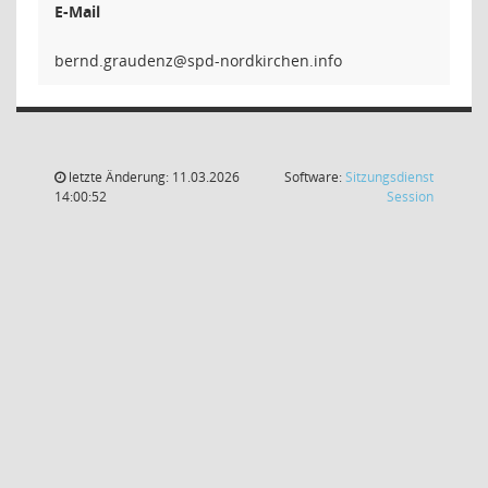
E-Mail
zneduar
letzte Änderung: 11.03.2026
Software:
Sitzungsdienst
(Wird in
14:00:52
Session