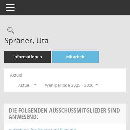
Toggle navigation
Rechercheauswahl
Spräner, Uta
Informationen
Mitarbeit
Aktuell
Aktuell
Wahlperiode 2025 - 2030
DIE FOLGENDEN AUSSCHUSSMITGLIEDER SIND
ANWESEND:
Ausschuss für Bauen und Planung