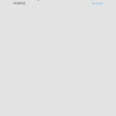
(Wird in
14:00:52
Session