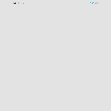
(Wird in
14:00:52
Session