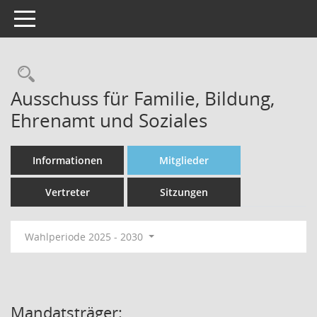
Toggle navigation
Rechercheauswahl
Ausschuss für Familie, Bildung,
Ehrenamt und Soziales
Informationen
Mitglieder
Vertreter
Sitzungen
Wahlperiode 2025 - 2030
Mandatsträger: