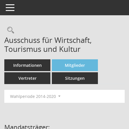
Toggle navigation
Rechercheauswahl
Ausschuss für Wirtschaft,
Tourismus und Kultur
Informationen
Mitglieder
Vertreter
Sitzungen
Wahlperiode 2014-2020
Mandatsträger: