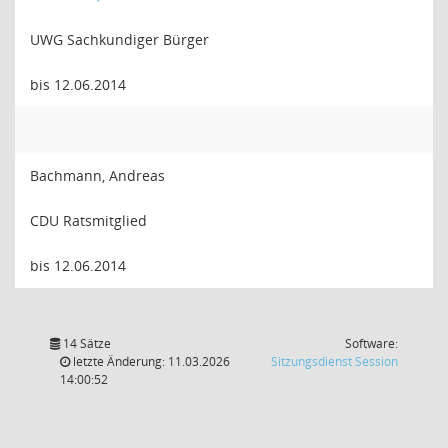
UWG Sachkundiger Bürger
bis 12.06.2014
Bachmann, Andreas
CDU Ratsmitglied
bis 12.06.2014
14 Sätze
Software:
(Wird in
letzte Änderung: 11.03.2026
Sitzungsdienst
Session
14:00:52